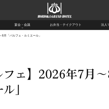
宴会・会議
お弁当・テイクアウト
法人
月～8月「パルフェ・ルミエール」
フェ】2026年7月
ール」