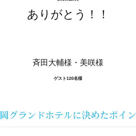
ありがとう！！
斉田大輔様・美咲様
ゲスト120名様
岡グランドホテルに
決めたポイ