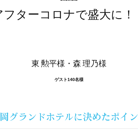
アフターコロナで盛大に！
東 勲平様・森 理乃様
ゲスト140名様
岡グランドホテルに
決めたポイ